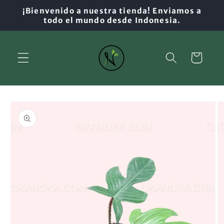
Ir
¡Bienvenido a nuestra tienda! Enviamos a
directamente
todo el mundo desde Indonesia.
al contenido
Carrito
Ir
directamente
a la
información
del producto