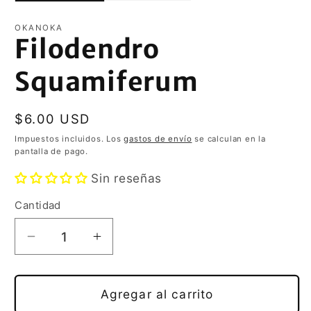
OKANOKA
Filodendro
Squamiferum
Precio
$6.00 USD
habitual
Impuestos incluidos. Los
gastos de envío
se calculan en la
pantalla de pago.
Sin reseñas
Cantidad
Reducir
Aumentar
cantidad
cantidad
para
para
Filodendro
Filodendro
Agregar al carrito
Squamiferum
Squamiferum