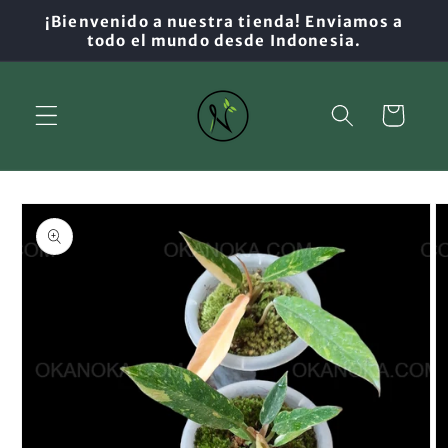
Ir
¡Bienvenido a nuestra tienda! Enviamos a
directamente
todo el mundo desde Indonesia.
al contenido
Carrito
Ir
directamente
a la
información
del producto