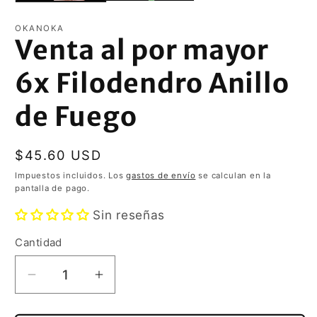
OKANOKA
Venta al por mayor
6x Filodendro Anillo
de Fuego
Precio
$45.60 USD
habitual
Impuestos incluidos. Los
gastos de envío
se calculan en la
pantalla de pago.
Sin reseñas
Cantidad
Reducir
Aumentar
cantidad
cantidad
para
para