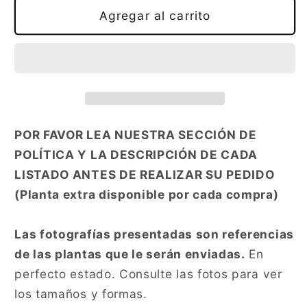
Venta
Venta
Agregar al carrito
al
al
por
por
mayor
mayor
6x
6x
Filodendro
Filodendro
Anillo
Anillo
de
de
POR FAVOR LEA NUESTRA SECCIÓN DE
Fuego
Fuego
POLÍTICA Y LA DESCRIPCIÓN DE CADA
LISTADO ANTES DE REALIZAR SU PEDIDO
(Planta extra disponible por cada compra)
Las fotografías presentadas son referencias
de las plantas que le serán enviadas.
En
perfecto estado. Consulte las fotos para ver
los tamaños y formas.