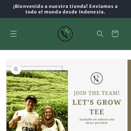
Ir
¡Bienvenido a nuestra tienda! Enviamos a
directamente
todo el mundo desde Indonesia.
al contenido
Carrito
Ir
directamente
a la
información
del producto