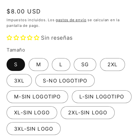
Precio
$8.00 USD
habitual
Impuestos incluidos. Los
gastos de envío
se calculan en la
pantalla de pago.
Sin reseñas
Tamaño
S
M
L
SG
2XL
3XL
S-NO LOGOTIPO
M-SIN LOGOTIPO
L-SIN LOGOTIPO
XL-SIN LOGO
2XL-SIN LOGO
3XL-SIN LOGO