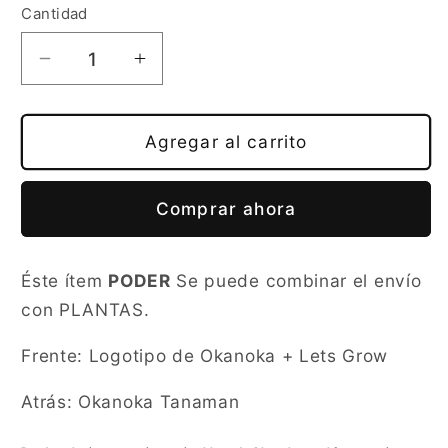
Cantidad
Reducir
Aumentar
cantidad
cantidad
para
para
CAMISETA
CAMISETA
Agregar al carrito
VAMOS
VAMOS
A
A
Comprar ahora
CRECER
CRECER
Éste ítem
PODER
Se puede combinar el envío
con PLANTAS.
Frente: Logotipo de Okanoka + Lets Grow
Atrás: Okanoka Tanaman